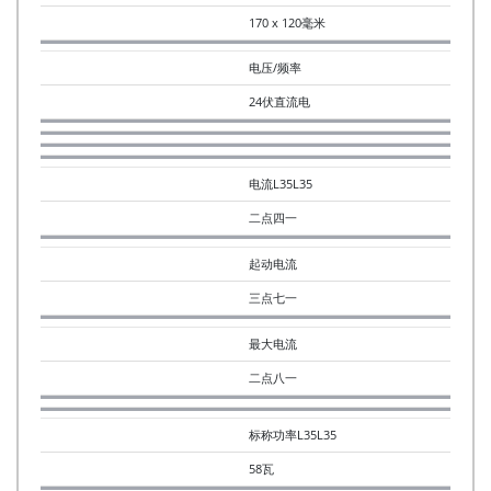
170 x 120毫米
电压/频率
24伏直流电
电流L35L35
二点四一
起动电流
三点七一
最大电流
二点八一
标称功率L35L35
58瓦