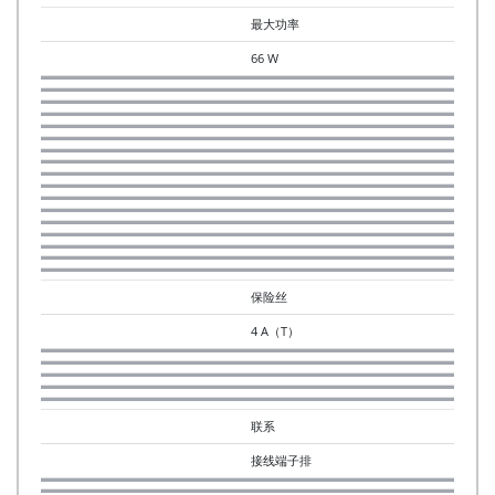
最大功率
66 W
保险丝
4 A（T）
联系
接线端子排