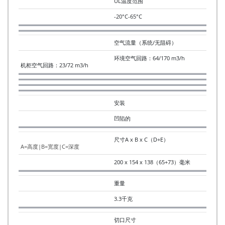
UL温度范围
-20°C-65°C
空气流量（系统/无阻碍）
环境空气回路：64/170 m3/h
机柜空气回路：23/72 m3/h
安装
凹陷的
尺寸A x B x C（D+E）
A=高度|B=宽度|C=深度
200 x 154 x 138（65+73）毫米
重量
3.3千克
切口尺寸