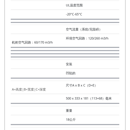
UL温度范围
-20°C-65°C
空气流量（系统/无阻碍）
环境空气回路：120/260 m3/h
机柜空气回路：60/170 m3/h
安装
凹陷的
尺寸A x B x C（D+E）
A=高度|B=宽度|C=深度
500 x 333 x 181（113+68）毫米
重量
18公斤