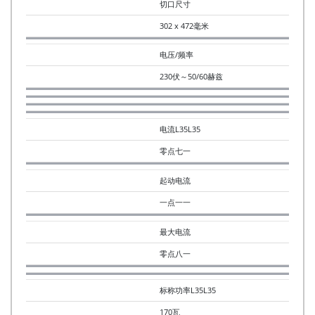
切口尺寸
302 x 472毫米
电压/频率
230伏～50/60赫兹
电流L35L35
零点七一
起动电流
一点一一
最大电流
零点八一
标称功率L35L35
170瓦