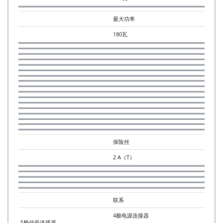
最大功率
180瓦
保险丝
2 A（T）
联系
4极电源连接器
5极信号连接器