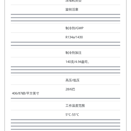
压缩机类型
旋转活塞
制冷剂/GWP
R134a/1430
制冷剂加注
140克/4.94盎司。
高压/低压
28/6巴
406/87磅/平方英寸
工作温度范围
5°C-55°C