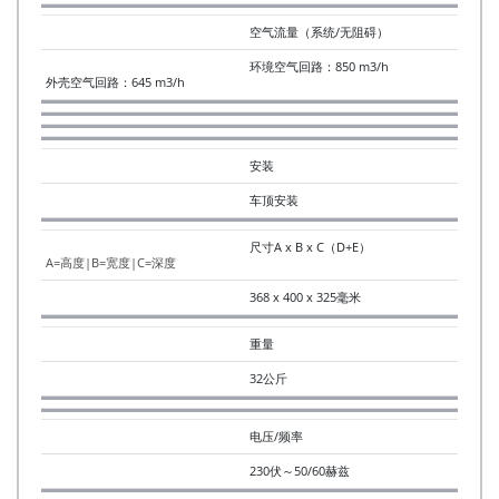
空气流量（系统/无阻碍）
环境空气回路：850 m3/h
外壳空气回路：645 m3/h
安装
车顶安装
尺寸A x B x C（D+E）
A=高度|B=宽度|C=深度
368 x 400 x 325毫米
重量
32公斤
电压/频率
230伏～50/60赫兹